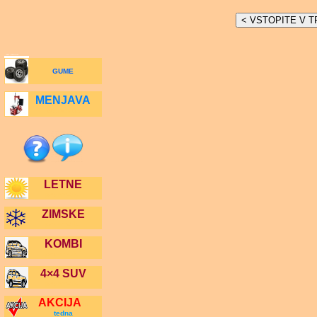
GUME | PNEVMATIKE
GUME
MENJAVA
pnevmatike
LETNE
pnevmatike
ZIMSKE
pnevmatike
KOMBI
pnevmatike
4×4 SUV
pnevmatike
AKCIJA
m
tedna