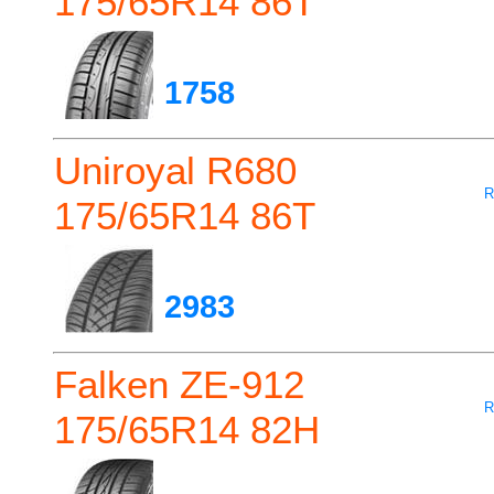
175/65R14 86T
1758
Uniroyal R680
R
175/65R14 86T
2983
Falken ZE-912
R
175/65R14 82H