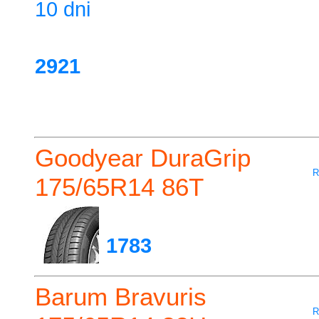
10 dni
2921
Goodyear DuraGrip
R
175/65R14 86T
1783
Barum Bravuris
R