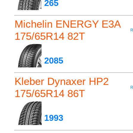
265
Michelin ENERGY E3A
R
175/65R14 82T
2085
Kleber Dynaxer HP2
R
175/65R14 86T
1993