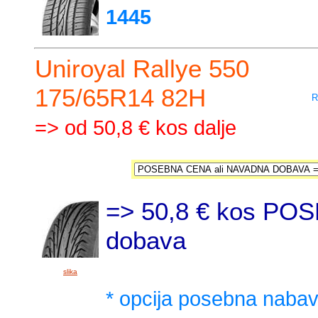
1445
Uniroyal Rallye 550
175/65R14 82H
R
=> od 50,8 € kos dalje
=> 50,8 € kos PO
dobava
slika
* opcija posebna naba