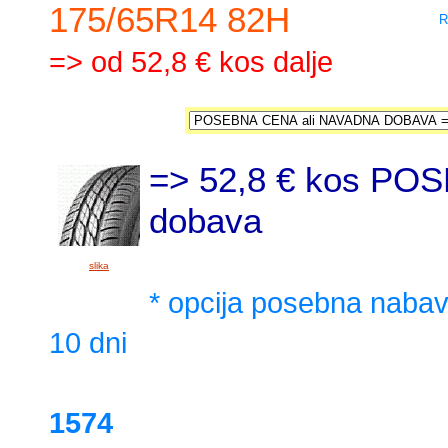
175/65R14 82H
R
=> od 52,8 € kos dalje
=> 52,8 € kos PO
dobava
slika
* opcija posebna naba
10 dni
1574