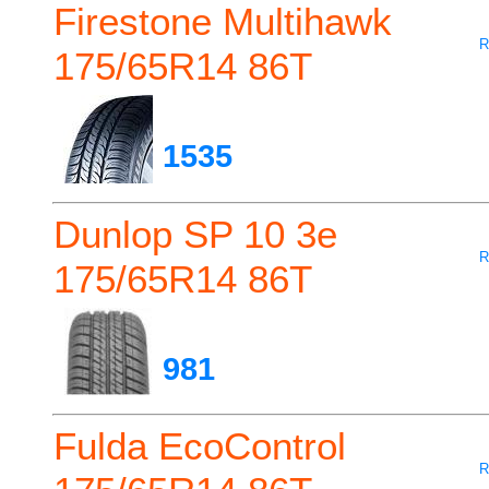
Firestone Multihawk
R
175/65R14 86T
1535
Dunlop SP 10 3e
R
175/65R14 86T
981
Fulda EcoControl
R