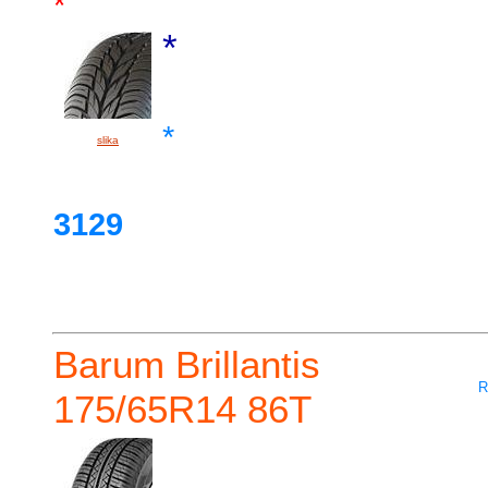
*
*
*
slika
3129
Barum Brillantis
R
175/65R14 86T