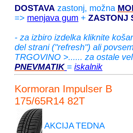
DOSTAVA
zastonj, možna
MO
=>
menjava gum
+
ZASTONJ 
- za izbiro izdelka kliknite koša
del strani ("refresh") ali povs
TRGOVINO >...... za ostale veli
PNEVMATIK
=
iskalnik
Kormoran Impulser B
175/65R14 82T
AKCIJA TEDNA