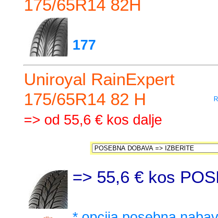
175/65R14 82H
177
Uniroyal RainExpert
175/65R14 82 H
R
=> od 55,6 € kos dalje
=> 55,6 € kos PO
* opcija posebna naba